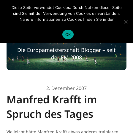
EM 2020
Diese Seite verwendet Cookies. Durch Nutzen dieser Seite
sind Sie mit der Verwendung von Cookies einverstanden.
Nähere Informationen zu Cookies finden Sie in der
Datenschutzerklärung
.
EM 2020
OK
Die Europameisterschaft Blogger – seit
der EM 2008
2. Dezember 2007
Manfred Krafft im
Spruch des Tages
Vielleicht hätte Manfred Krafft etwas anderes trainieren