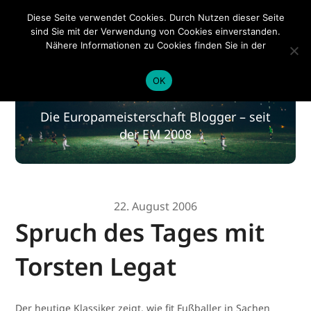
EM 2020
Diese Seite verwendet Cookies. Durch Nutzen dieser Seite
sind Sie mit der Verwendung von Cookies einverstanden.
Nähere Informationen zu Cookies finden Sie in der
Datenschutzerklärung
.
EM 2020
OK
Die Europameisterschaft Blogger – seit
der EM 2008
22. August 2006
Spruch des Tages mit
Torsten Legat
Der heutige Klassiker zeigt, wie fit Fußballer in Sachen