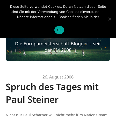
EM 2020
Diese Seite verwendet Cookies. Durch Nutzen dieser Seite
sind Sie mit der Verwendung von Cookies einverstanden.
Nähere Informationen zu Cookies finden Sie in der
Datenschutzerklärung
.
EM 2020
OK
Die Europameisterschaft Blogger – seit
der EM 2008
26. August 2006
Spruch des Tages mit
Paul Steiner
Nicht nur Paul Scharner will nicht mehr fürs Nationalteam