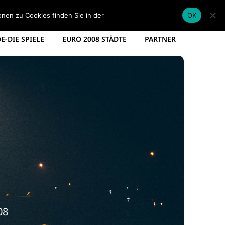
EM KADER DEUTSCHLAND
EM SPIELPLAN 2012
onen zu Cookies finden Sie in der
Datenschutzerklärung
.
OK
-DIE SPIELE
EURO 2008 STÄDTE
PARTNER
08