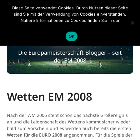
EM 2020
Diese Seite verwendet Cookies. Durch Nutzen dieser Seite
sind Sie mit der Verwendung von Cookies einverstanden.
Nähere Informationen zu Cookies finden Sie in der
Datenschutzerklärung
.
EM 2020
OK
Die Europameisterschaft Blogger – seit
der EM 2008
Wetten EM 2008
Nach der WM 2006 steht schon das nächste Großereignis
an und die Leidenschaft des Wettens kommt sicher wieder
bald zum Vorschein und es werden auch bereits die ersten
Wetten für die EURO 2008
angenommen. Für die Spiele der